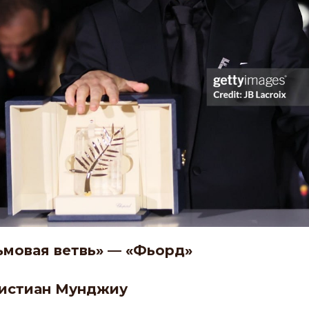
ьмовая ветвь» — «Фьорд»
ристиан Мунджиу