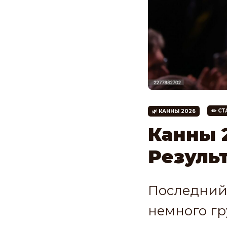
✏️ С
🌿 КАННЫ 2026
Канны 2
Резуль
Последний 
немного гр