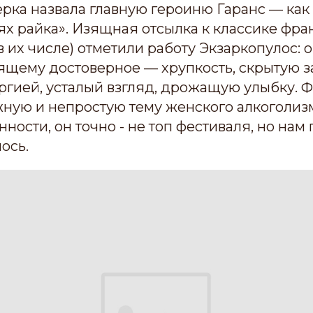
ёрка назвала главную героиню Гаранс — ка
ях райка». Изящная отсылка к классике фра
в их числе) отметили работу Экзаркопулос: 
оящему достоверное — хрупкость, скрытую 
ргией, усталый взгляд, дрожащую улыбку. 
жную и непростую тему женского алкоголиз
ности, он точно - не топ фестиваля, но нам
ось.