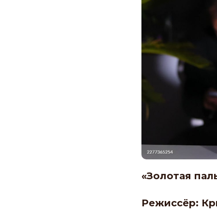
«Золотая пал
Режиссёр: К