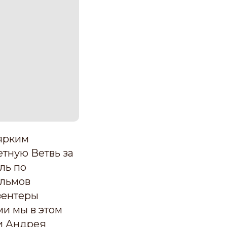
ярким
тную Ветвь за
ль по
ильмов
зентеры
ми мы в этом
ри Андрея