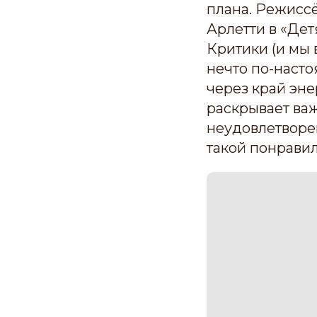
плана. Режисс
Арлетти в «Дет
Критики (и мы 
нечто по-наст
через край эне
раскрывает ва
неудовлетворен
такой понравил