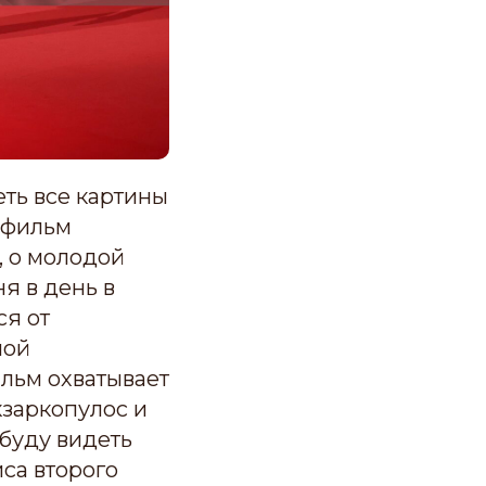
ть все картины
и фильм
, о молодой
я в день в
ся от
ной
льм охватывает
кзаркопулос и
 буду видеть
иса второго