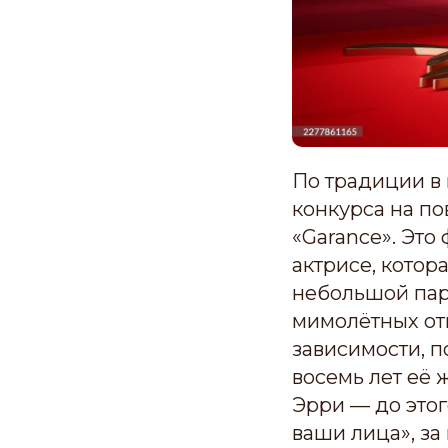
По традиции в
конкурса на по
«Garance». Эт
актрисе, котор
небольшой пар
мимолётных от
зависимости, 
восемь лет её 
Эрри — до этог
ваши лица», за