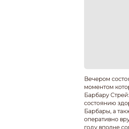
Вечером состо
моментом кото
Барбару Стрейз
состоянию здор
Барбары, а та
оперативно вру
году вполне со