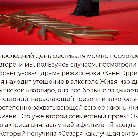
 последний день фестиваля можно посмотре
вторе, и мы, пользуясь случаем, посмотрел
о французская драма режиссёрки Жанн Эрри
ая находит утешение в алкоголе.Живя изо дн
ижской квартире, она всё больше задыхает
ношений, нарастающей тревоги и алкоголь
постепенно захватывающей всю её жизнь. Фи
жизни. Это уже второй совместный проект Э
о актриса снялась у неё в фильме «Я всегда
 который получила «Сезар» как лучшая актр