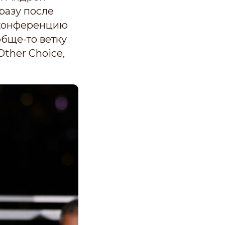
разу после
-конференцию
обще-то ветку
Other Choice,