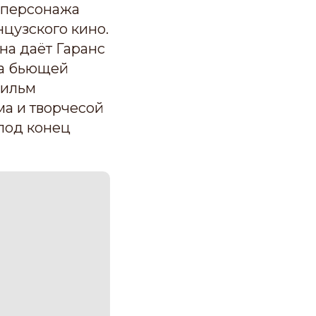
к персонажа
нцузского кино.
она даёт Гаранс
за бьющей
Фильм
ма и творчесой
 под конец