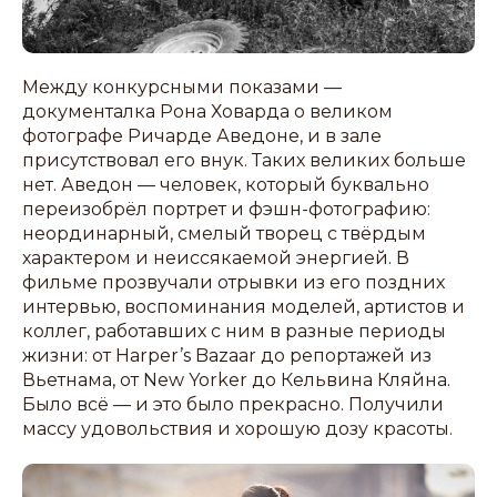
Между конкурсными показами —
документалка Рона Ховарда о великом
фотографе Ричарде Аведоне, и в зале
присутствовал его внук. Таких великих больше
нет. Аведон — человек, который буквально
переизобрёл портрет и фэшн-фотографию:
неординарный, смелый творец с твёрдым
характером и неиссякаемой энергией. В
фильме прозвучали отрывки из его поздних
интервью, воспоминания моделей, артистов и
коллег, работавших с ним в разные периоды
жизни: от Harper’s Bazaar до репортажей из
Вьетнама, от New Yorker до Кельвина Кляйна.
Было всё — и это было прекрасно. Получили
массу удовольствия и хорошую дозу красоты.