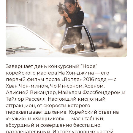
Завершает день конкурсный “Hope”
корейского мастера На Хон-джина — его
первый фильм после «Вопля» 2016 года — с
Хван Чон-мином, Чо Ин-соном, Хоёном,
Алисией Викандер, Майклом Фассбендером и
Тейлор Расселл. Настоящий кислотный
аттракцион, от скорости которого
перехватывает дыхание. Корейский ответ на
«Чужих» и «Хищников» — масштабный,
абсурдный и совершенно бесстыдно
развлекательный. Из трёх условных частей