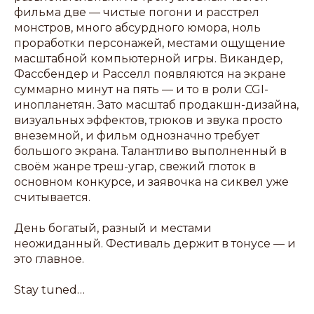
фильма две — чистые погони и расстрел
монстров, много абсурдного юмора, ноль
проработки персонажей, местами ощущение
масштабной компьютерной игры. Викандер,
Фассбендер и Расселл появляются на экране
суммарно минут на пять — и то в роли CGI-
инопланетян. Зато масштаб продакшн-дизайна,
визуальных эффектов, трюков и звука просто
внеземной, и фильм однозначно требует
большого экрана. Талантливо выполненный в
своём жанре треш-угар, свежий глоток в
основном конкурсе, и заявочка на сиквел уже
считывается.
День богатый, разный и местами
неожиданный. Фестиваль держит в тонусе — и
это главное.
Stay tuned…