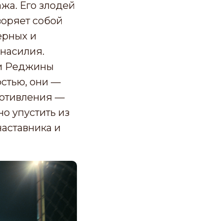
жа. Его злодей
воряет собой
ерных и
 насилия.
 и Реджины
остью, они —
ротивления —
о упустить из
аставника и