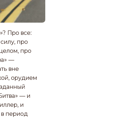
? Про все:
силу, про
 целом, про
ва» —
ть вне
кой, орудием
созданный
Битва» — и
иллер, и
 в период