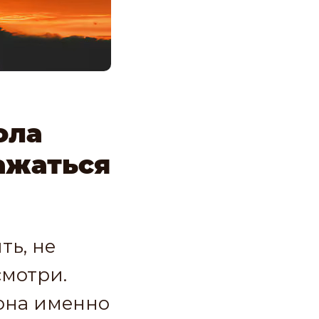
ола
ажаться
ть, не
смотри.
сона именно