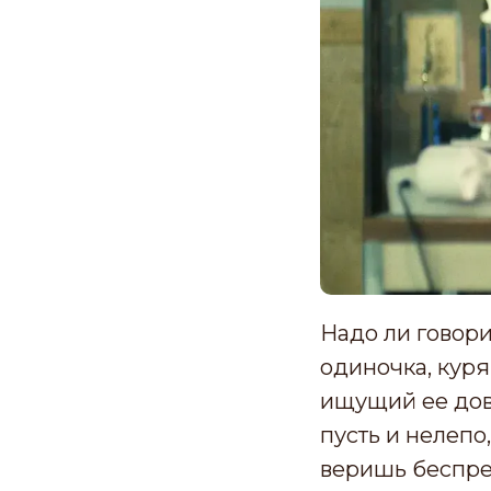
Надо ли говори
одиночка, кур
ищущий ее дов
пусть и нелеп
веришь беспрек