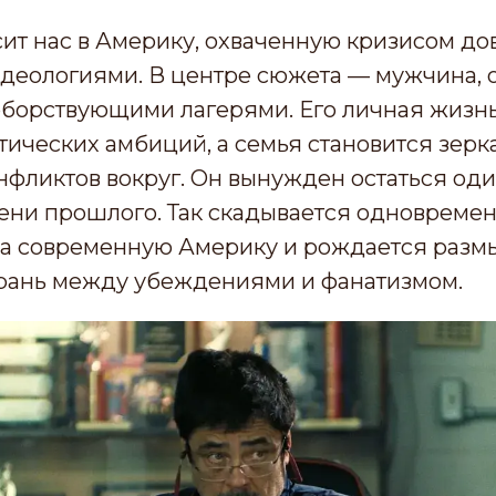
ит нас в Америку, охваченную кризисом до
деологиями. В центре сюжета — мужчина, 
борствующими лагерями. Его личная жизн
тических амбиций, а семья становится зерк
нфликтов вокруг. Он вынужден остаться оди
тени прошлого. Так скадывается одновреме
 на современную Америку и рождается разм
грань между убеждениями и фанатизмом.