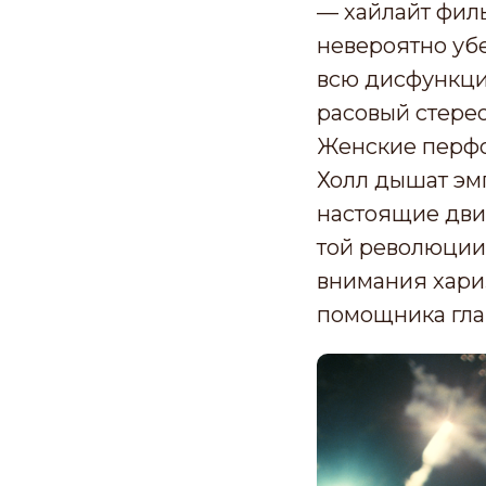
— хайлайт филь
невероятно уб
всю дисфункци
расовый стерео
Женские перфо
Холл дышат эмп
настоящие дви
той революции,
внимания хари
помощника гла