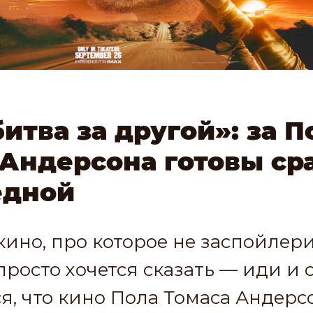
итва за другой»: за П
 Андерсона готовы ср
едной
 кино, про которое не заспойлери
 просто хочется сказать — иди и 
я, что кино Пола Томаса Андер