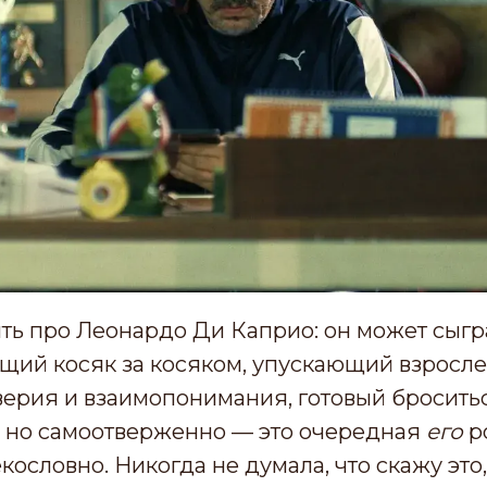
ть про Леонардо Ди Каприо: он может сыгра
ящий косяк за косяком, упускающий взросле
ерия и взаимопонимания, готовый бросить
о, но самоотверженно — это очередная
его
р
ословно. Никогда не думала, что скажу это