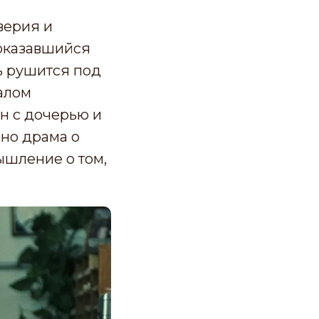
верия и
оказавшийся
ь рушится под
алом
н с дочерью и
нно драма о
ышление о том,