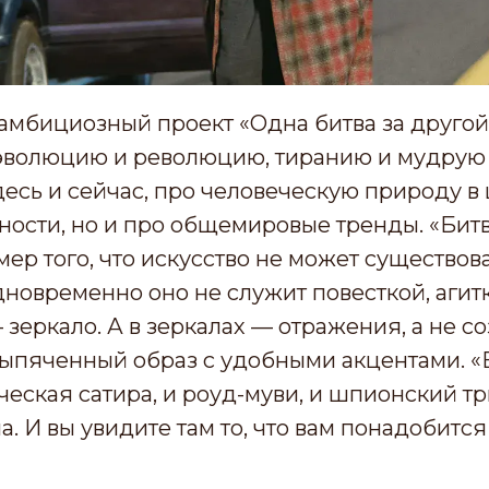
амбициозный проект «Одна битва за другой»
 эволюцию и революцию, тиранию и мудрую 
десь и сейчас, про человеческую природу в
ности, но и про общемировые тренды. «Бит
р того, что искусство не может существова
дновременно оно не служит повесткой, агит
 зеркало. А в зеркалах — отражения, а не 
выпяченный образ с удобными акцентами. «
ческая сатира, и роуд-муви, и шпионский тр
. И вы увидите там то, что вам понадобится