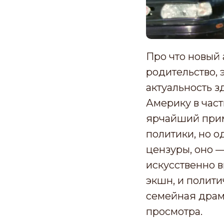
Про что новый 
родительство,
актуальность з
Америку в част
ярчайший приме
политики, но о
цензуры, оно —
искусственно 
экшн, и полити
семейная драма
просмотра.