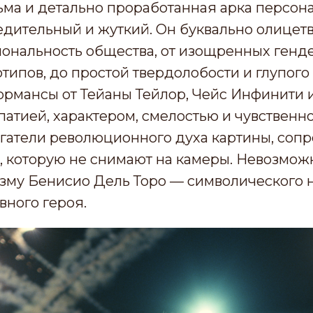
ма и детально проработанная арка персона
едительный и жуткий. Он буквально олицет
ональность общества, от изощренных генд
типов, до простой твердолобости и глупого
рмансы от Тейаны Тейлор, Чейс Инфинити
атией, характером, смелостью и чувственн
гатели революционного духа картины, соп
 которую не снимают на камеры. Невозможн
зму Бенисио Дель Торо — символического н
вного героя.