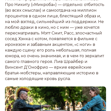
Про Никиту («Микроба») — отдельно: отбитость
(во всех смыслах) и самоотдача на миллион
процентов в одном лице, блестящий образ и,
на мой взгляд, сильнейший из поддержки. Не
люблю драки в кино, но с ним — уже хочется
пересматривать. Мэтт Смит, Расс, злосчастный
сосед Хэнка с котом, появляется в фильме с
ирокезом и забавным акцентом, «с ноги» в
каждую сцену: его роль небольшая, полная
юмора, но очень значимая, и в чем-то зеркалит
самого главного героя. Лив Шрайбер и
Винсент Д’Онофрио — яркие еврейские
братья-мобстеры, направляющие историю в
самые холодящие кровь русла.