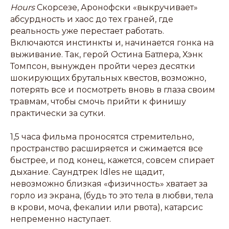
Hours
Скорсезе, Аронофски «выкручивает»
абсурдность и хаос до тех граней, где
реальность уже перестает работать.
Включаются инстинкты и, начинается гонка на
выживание. Так, герой Остина Батлера, Хэнк
Томпсон, вынужден пройти через десятки
шокирующих брутальных квестов, возможно,
потерять все и посмотреть вновь в глаза своим
травмам, чтобы смочь прийти к финишу
практически за сутки.
1,5 часа фильма проносятся стремительно,
пространство расширяется и сжимается все
быстрее, и под конец, кажется, совсем спирает
дыхание. Саундтрек Idles не щадит,
невозможно близкая «физичность» хватает за
горло из экрана, (будь то это тела в любви, тела
в крови, моча, фекалии или рвота), катарсис
непременно наступает.