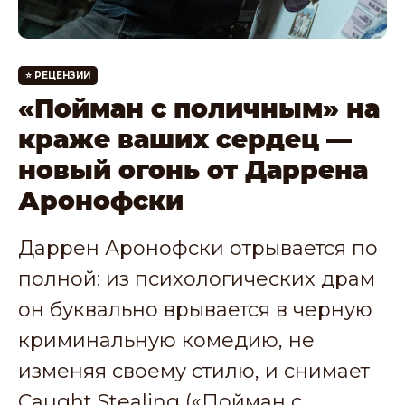
⭐️ РЕЦЕНЗИИ
«Пойман с поличным» на
краже ваших сердец —
новый огонь от Даррена
Аронофски
Даррен Аронофски отрывается по
полной: из психологических драм
он буквально врывается в черную
криминальную комедию, не
изменяя своему стилю, и снимает
Caught Stealing («Пойман с