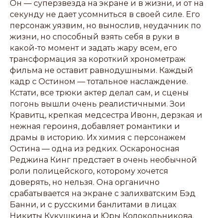
Он — суперзвезда на экране и в жизни, и от на
секунду не дает усомниться в своей силе. Его
персонаж уязвим, но вынослив, неудачник по
жизни, но способный взять себя в руки в
какой-то момент и задать жару всем, его
трансформация за короткий хронометраж
фильма не оставит равнодушными. Каждый
кадр с Остином — тотальное наслаждение.
Кстати, все трюки актер делал сам, и сцены
погонь вышли очень реалистичными. Зои
Кравитц, крепкая медсестра Ивонн, дерзкая и
нежная героиня, добавляет романтики и
драмы в историю. Их химия с персонажем
Остина — одна из редких. Оскароносная
Реджина Кинг предстает в очень необычной
роли полицейского, которому хочется
доверять, но нельзя. Она органично
срабатывается на экране с залихватским Бэд
Банни, и с русскими банлитами в лицах
Никиты Кукушкина и Юры Колокольникова.